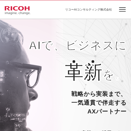
リコーAIコンサルティング株式会社
Ope
AIで、ビジネスに
革
新
を。
戦略から実装まで、
一気通貫で伴走する
AXパートナー