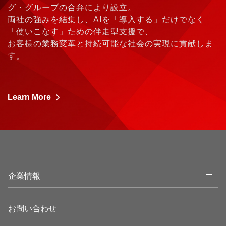
グ・グループの合弁により設立。
両社の強みを結集し、AIを「導入する」だけでなく
「使いこなす」ための伴走型支援で、
お客様の業務変革と持続可能な社会の実現に貢献しま
す。
Learn More
企業情報
お問い合わせ